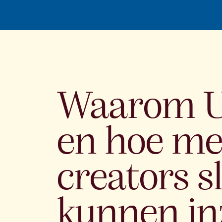
Waarom U
en hoe m
creators s
kunnen in