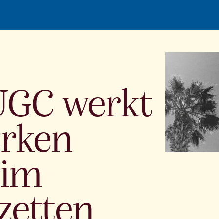
GC werkt
erken
lim
zetten