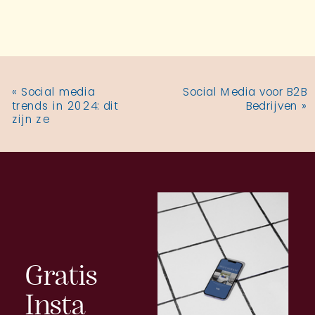
«
Social media
Social Media voor B2B
trends in 2024: dit
Bedrijven
»
zijn ze
Gratis
Insta