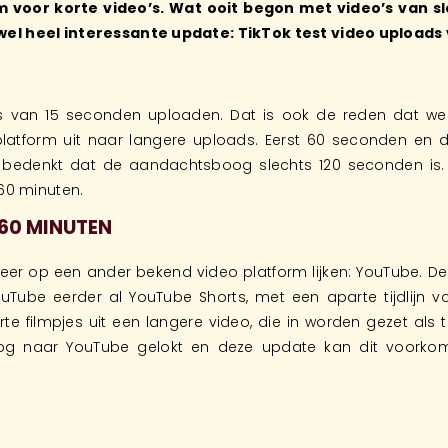
 voor korte video’s. Wat ooit begon met video’s van sle
wel heel interessante update: TikTok test video uploads
’s van 15 seconden uploaden. Dat is ook de reden dat we
 platform uit naar langere uploads. Eerst 60 seconden en 
je bedenkt dat de aandachtsboog slechts 120 seconden is.
 60 minuten.
 60 MINUTEN
eer op een ander bekend video platform lijken: YouTube. 
be eerder al YouTube Shorts, met een aparte tijdlijn voo
orte filmpjes uit een langere video, die in worden gezet als
nog naar YouTube gelokt en deze update kan dit voorko