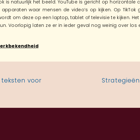
 is natuurlijk het beeld. YouTube is gericht op horizontale con
 apparaten waar mensen de video’s op kijken. Op TikTok g
wordt om deze op een laptop, tablet of televisie te kijken. He
un. Voorlopig laten ze er in ieder geval nog weinig over los 
 merkbekendheid
 teksten voor
Strategieën